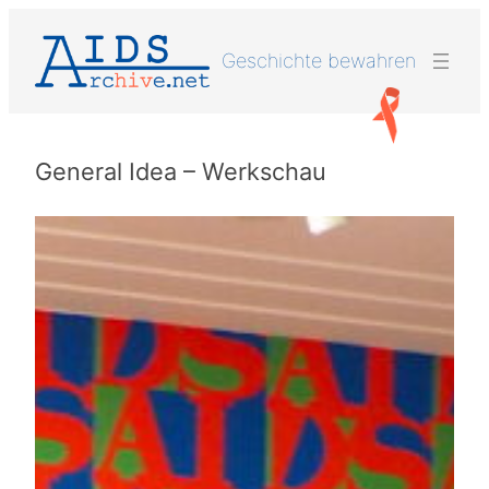
Zum
Inhalt
Geschichte bewahren
springen
General Idea – Werkschau